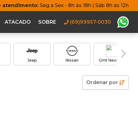
e atendimento:
Seg a Sex - 8h às 18h | Sáb 8h às 12h
ATACADO
SOBRE
(69)99957-0030
Jeep
Nissan
Gmt New City
Ordenar
por