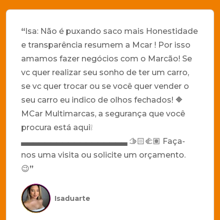
“
Isa: Não é puxando saco mais Honestidade
e transparência resumem a Mcar ! Por isso
amamos fazer negócios com o Marcão! Se
vc quer realizar seu sonho de ter um carro,
se vc quer trocar ou se você quer vender o
seu carro eu indico de olhos fechados! 🔶
MCar Multimarcas, a segurança que você
procura está aqui❕
▃▃▃▃▃▃▃▃▃▃▃▃▃▃▃▃▃▃ 🫱🏻‍🫲🏽 Faça-
nos uma visita ou solicite um orçamento.
😉
”
Isaduarte