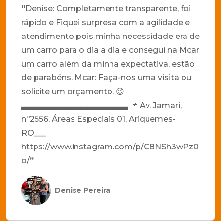
“
Denise: Completamente transparente, foi
rápido e Fiquei surpresa com a agilidade e
atendimento pois minha necessidade era de
um carro para o dia a dia e consegui na Mcar
um carro além da minha expectativa, estão
de parabéns. Mcar: Faça-nos uma visita ou
solicite um orçamento. 😉
▃▃▃▃▃▃▃▃▃▃▃▃▃▃▃▃▃▃ 📌 Av. Jamari,
nº2556, Áreas Especiais 01, Ariquemes-
RO___
https://www.instagram.com/p/C8NSh3wPz0
o/
”
Denise Pereira