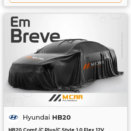
Hyundai
HB20
HB20 Comf./C.Plus/C.Style 1.0 Flex 12V