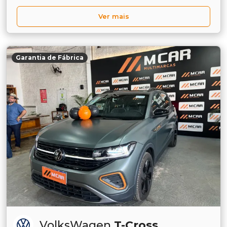
Ver mais
Garantia de Fábrica
VolksWagen
T-Cross